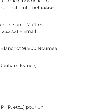
l’article n°6 de la Loi
sent site internet
cdac-
ernet sont : Maîtres
26.27.21 – Email
rg Blanchot 98800 Nouméa
Roubaix, France,
 PHP, etc…) pour un