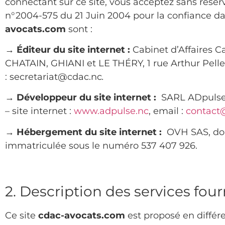
connectant sur ce site, vous acceptez sans réserv
n°2004-575 du 21 Juin 2004 pour la confiance da
avocats.com
sont :
→
Éditeur du site internet :
Cabinet d’Affaires Ca
CHATAIN, GHIANI et LE THÉRY, 1 rue Arthur Pelle
: secretariat@cdac.nc
.
→
Développeur du site internet :
SARL ADpulse 
– site internet :
www.adpulse.nc
, email :
contact
→
Hébergement du site internet :
OVH SAS, dont
immatriculée sous le numéro 537 407 926.
2. Description des services fourn
Ce site
cdac-avocats.com
est proposé en différ