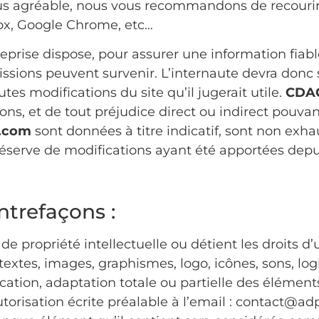
plus agréable, nous vous recommandons de recouri
fox, Google Chrome, etc…
rise dispose, pour assurer une information fiable
missions peuvent survenir. L’internaute devra donc 
utes modifications du site qu’il jugerait utile.
CDA
ions, et de tout préjudice direct ou indirect pouva
s.com
sont données à titre indicatif, sont non exhau
réserve de modifications ayant été apportées depui
ontrefaçons :
 de propriété intellectuelle ou détient les droits d
extes, images, graphismes, logo, icônes, sons, log
cation, adaptation totale ou partielle des éléments 
autorisation écrite préalable à l’email : contact@a