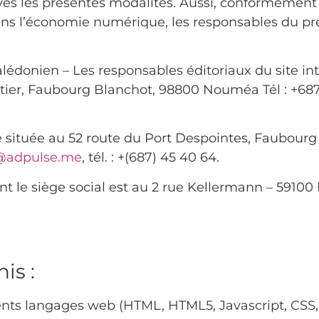
es les présentes modalités. Aussi, conformément à 
ns l’économie numérique, les responsables du pré
lédonien – Les responsables éditoriaux du site int
tier, Faubourg Blanchot, 98800 Nouméa Tél : +687 
située au 52 route du Port Despointes, Faubou
@adpulse.me
, tél. : +(687) 45 40 64.
 le siège social est au 2 rue Kellermann – 59100 
is :
ents langages web (HTML, HTML5, Javascript, CSS,